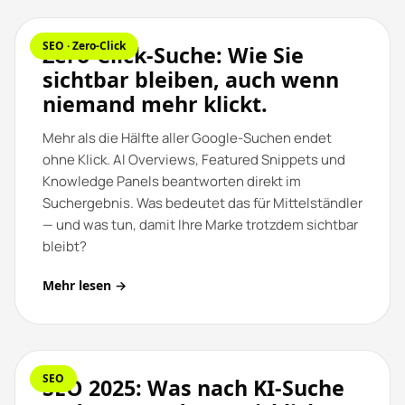
SEO · Zero-Click
Zero-Click-Suche: Wie Sie
sichtbar bleiben, auch wenn
niemand mehr klickt.
Mehr als die Hälfte aller Google-Suchen endet
ohne Klick. AI Overviews, Featured Snippets und
Knowledge Panels beantworten direkt im
Suchergebnis. Was bedeutet das für Mittelständler
— und was tun, damit Ihre Marke trotzdem sichtbar
bleibt?
Mehr lesen →
SEO
SEO 2025: Was nach KI-Suche