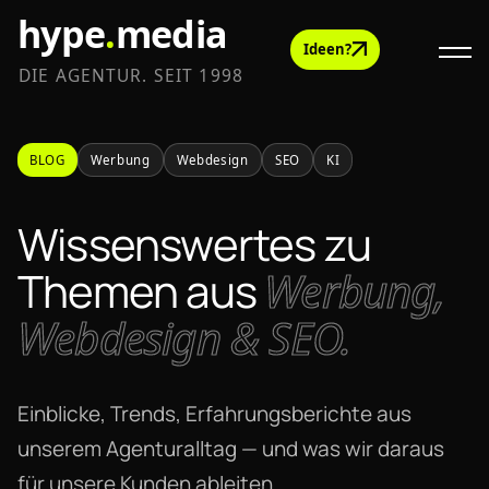
hype
.
media
Ideen?
DIE AGENTUR. SEIT 1998
BLOG
Werbung
Webdesign
SEO
KI
Wissenswertes zu
Themen aus
Werbung,
Webdesign & SEO.
Einblicke, Trends, Erfahrungsberichte aus
unserem Agenturalltag — und was wir daraus
für unsere Kunden ableiten.