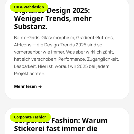
UX & Webdesign
Digitales Design 2025:
Weniger Trends, mehr
Substanz.
Bento-Grids, Glassmorphism, Gradient-Buttons,
AI-Icons — die Design-Trends 2025 sind so
vorhersehbar wie immer. Was aber wirklich zählt,
hat sich verschoben: Performance, Zugänglichkeit,
Lesbarkeit. Hier ist, worauf wir 2025 bei jedem
Projekt achten.
Mehr lesen →
Corporate Fashion
Corporate Fashion: Warum
Stickerei fast immer die