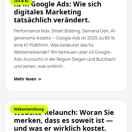
SEA & KI
KI in Google Ads: Wie sich
digitales Marketing
tatsächlich verändert.
Performance Max, Smart Bidding, Demand Gen, AI-
generierte Assets — Google Ads ist 2025 zu 80 %
eine KI-Plattform. Was bedeutet das für
Werbetreibende? Wir betreuen über 40 Google-
Ads-Accounts in der Region Siegen und Butzbach
und sehen, was wirklich…
Mehr lesen →
Webentwicklung
Website-Relaunch: Woran Sie
merken, dass es soweit ist —
und was er wirklich kostet.