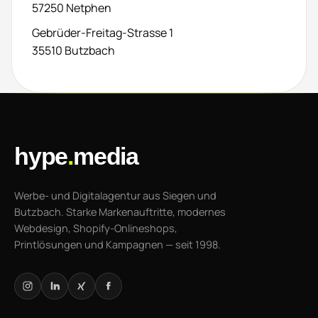
57250 Netphen
Gebrüder-Freitag-Strasse 1
35510 Butzbach
hype
.
media
Werbe- und Digitalagentur aus Siegen und
Butzbach. Starke Markenauftritte, modernes
Webdesign, Shopify-Onlineshops,
Printlösungen und Kampagnen — seit 1998.