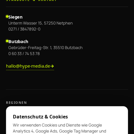
Siegen
Unterm Wasser 15, 57250 Netphen
0271 / 3847892-0
Butzbach
Gebrüder-Freitag-Str. 1, 35510 Butzbach
0 60 33 / 74 53 78
hallo@hype-media.de
REGIONEN
Werbeagentur Siegen
·
Werbeagentur Siegerland
·
Werbeagentur
Datenschutz & Cookies
Butzbach
·
Werbeagentur Bad Nauheim
·
Werbeagentur Wetterau
·
Wir verwenden Cookies und Dienste wie Google
Webdesign Siegen
·
Webdesign Wetterau
Analytics 4, Google Ads, Google Tag Manager und