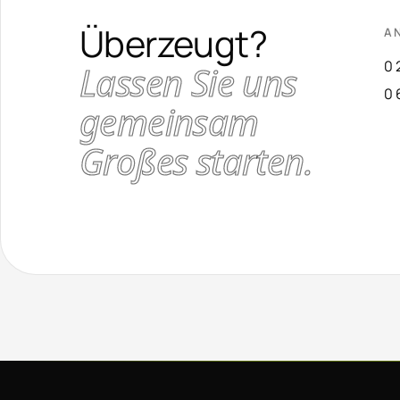
Überzeugt?
A
0 
Lassen Sie uns
0 
gemeinsam
Großes starten.