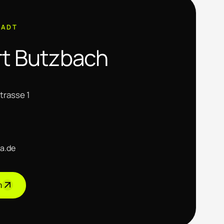
TADT
t Butzbach
trasse 1
a.de
n