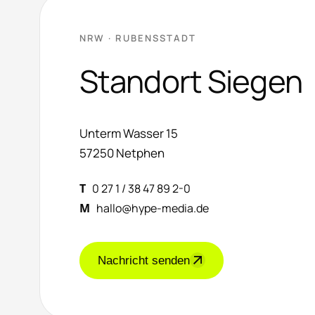
NRW · RUBENSSTADT
Standort Siegen
Unterm Wasser 15
57250 Netphen
T
0 27 1 / 38 47 89 2-0
M
hallo@hype-media.de
Nachricht senden