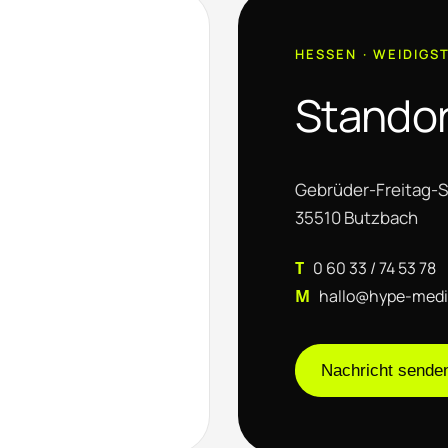
HESSEN · WEIDIGS
Standor
Gebrüder-Freitag-S
35510 Butzbach
T
0 60 33 / 74 53 78
M
hallo@hype-medi
Nachricht sende