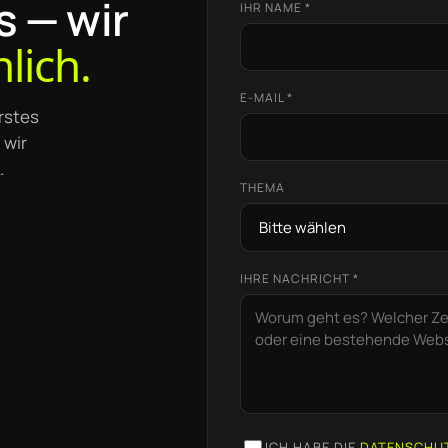
s — wir
IHR NAME *
lich.
E-MAIL *
rstes
 wir
.
THEMA
IHRE NACHRICHT *
ICH HABE DIE
DATENSCHU