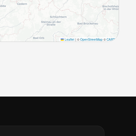
Leaflet
|
©
OpenStreetMap
©
CARTO