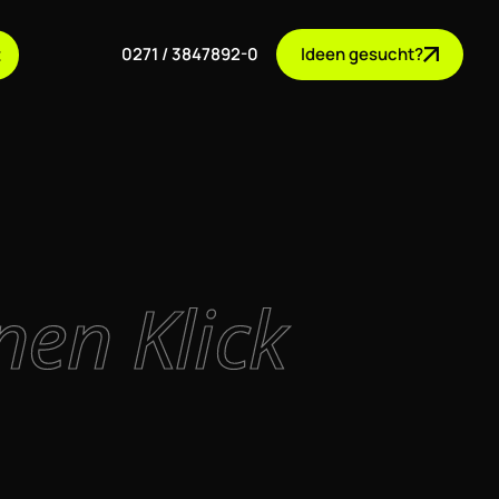
0271 / 3847892-0
Ideen gesucht?
t
nen Klick