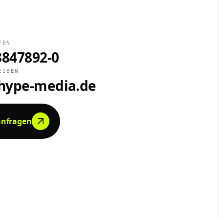
FEN
3847892-0
EIBEN
hype-media.de
anfragen