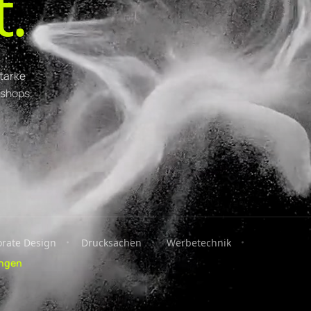
t.
tarke
eshops,
rate Design
Drucksachen
Werbetechnik
ungen