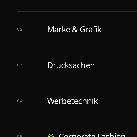
Marke & Grafik
02
Drucksachen
03
Werbetechnik
04
Corporate Fashion
05