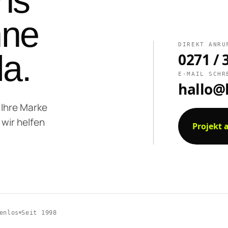
ns
ne
DIREKT ANRU
a.
0271 / 
E-MAIL SCHR
hallo@
 Ihre Marke
 wir helfen
Projekt 
enlos
Seit 1998