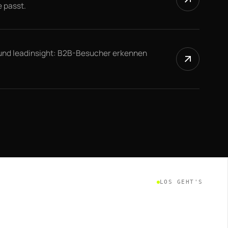
e passt.
und leadinsight: B2B-Besucher erkennen
LOS GEHT'S