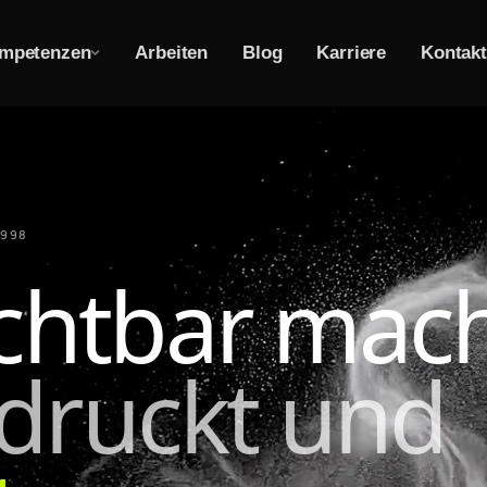
mpetenzen
Arbeiten
Blog
Karriere
Kontakt
1998
chtbar mac
edruckt und