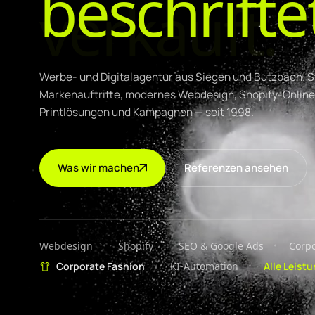
beschrifte
Werbe- und Digitalagentur aus Siegen und Butzbach. S
Markenauftritte, modernes Webdesign, Shopify-Onlin
Printlösungen und Kampagnen — seit 1998.
Was wir machen
Referenzen ansehen
Webdesign
Shopify
SEO & Google Ads
Corpo
Corporate Fashion
KI-Automation
Alle Leist