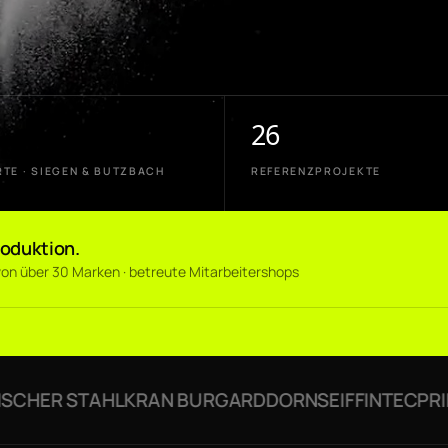
26
TE · SIEGEN & BUTZBACH
REFERENZPROJEKTE
roduktion.
g von über 30 Marken · betreute Mitarbeitershops
HER STAHL
KRAN BURGARD
DORNSEIFF
INTECPRINT
A