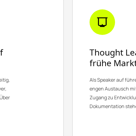
f
Thought Le
frühe Markt
itig,
Als Speaker auf füh
er,
engen Austausch mit
 Über
Zugang zu Entwicklun
Dokumentation stehe