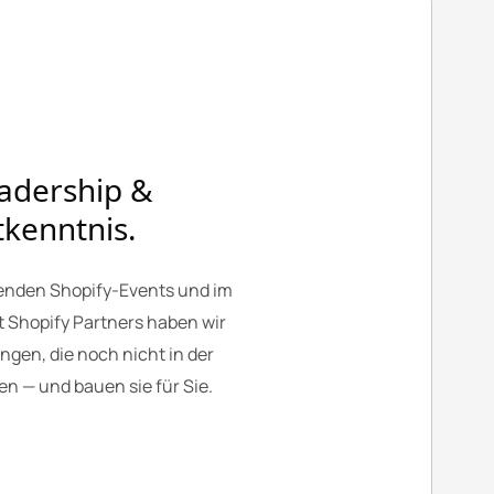
adership &
kenntnis.
renden Shopify-Events und im
 Shopify Partners haben wir
gen, die noch nicht in der
n — und bauen sie für Sie.