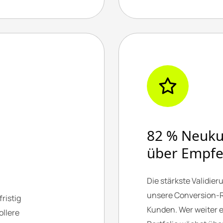
82 % Neuk
über Empfe
Die stärkste Validier
unsere Conversion-R
ristig
Kunden. Wer weiter em
ollere