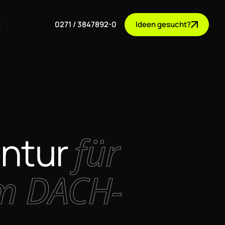
0271 / 3847892-0
Ideen gesucht?
t
entur
für
im DACH-