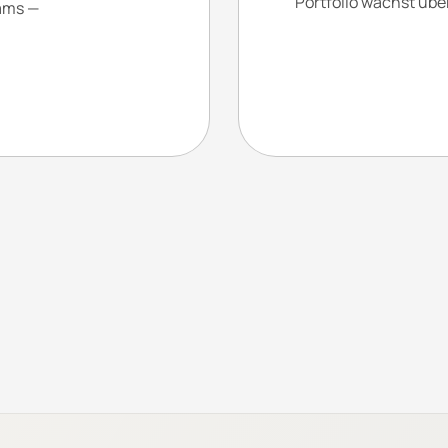
Portfolio wächst übe
eams —