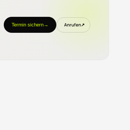
Anrufen
↗
Termin sichern
→