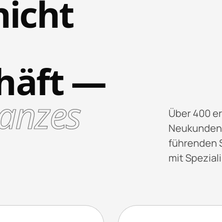
nicht
häft —
ganzes
Über 400 er
Neukunden 
führenden S
mit Spezial