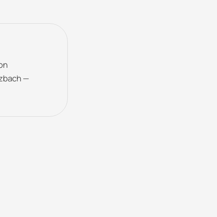
von
zbach —