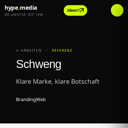
hype
.
media
Ideen?
DIE AGENTUR. SEIT 1998
← ARBEITEN
/
REFERENZ
Schweng
Klare Marke, klare Botschaft
Branding
Web