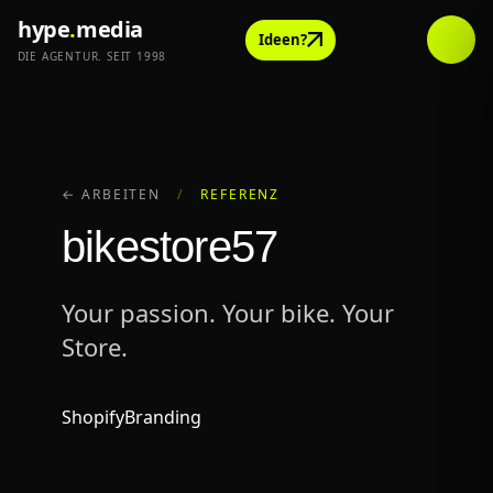
hype
.
media
Ideen?
DIE AGENTUR. SEIT 1998
← ARBEITEN
/
REFERENZ
bikestore57
Your passion. Your bike. Your
Store.
Shopify
Branding