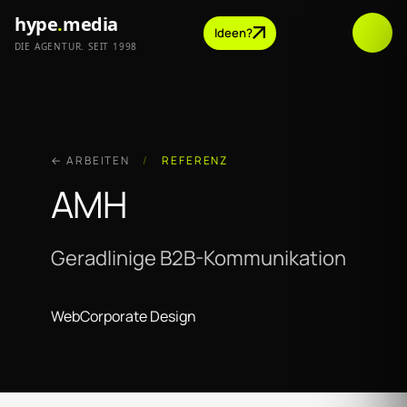
hype
.
media
Ideen?
DIE AGENTUR. SEIT 1998
← ARBEITEN
/
REFERENZ
AMH
Geradlinige B2B-Kommunikation
Web
Corporate Design