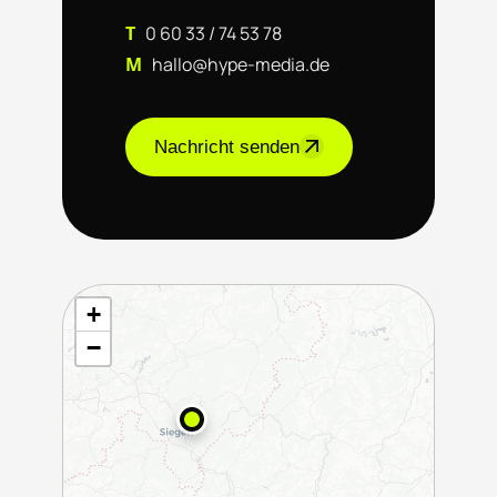
T
0 60 33 / 74 53 78
M
hallo@hype-media.de
Nachricht senden
+
−