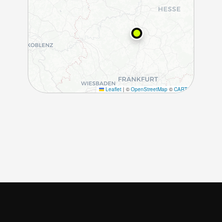
Leaflet
|
©
OpenStreetMap
©
CARTO