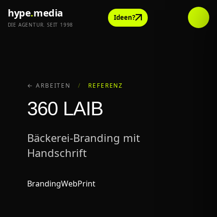
hype
.
media
Ideen?
DIE AGENTUR. SEIT 1998
← ARBEITEN
/
REFERENZ
360 LAIB
Bäckerei-Branding mit
Handschrift
Branding
Web
Print