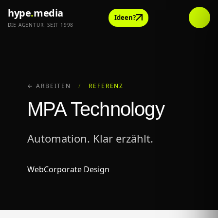
hype
.
media
Ideen?
DIE AGENTUR. SEIT 1998
← ARBEITEN
/
REFERENZ
MPA Technology
Automation. Klar erzählt.
Web
Corporate Design